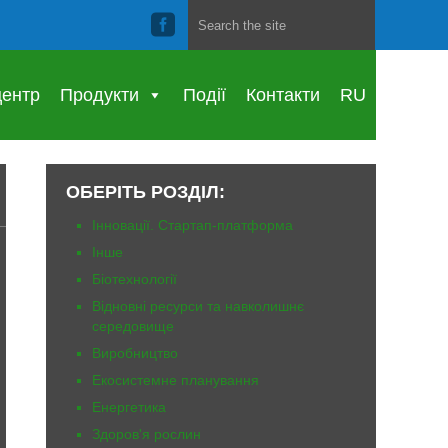
центр
Продукти
Події
Контакти
RU
ОБЕРІТЬ РОЗДІЛ:
Iнновації. Стартап-платформа
Інше
Біотехнології
Відновні ресурси та навколишнє
середовище
Виробництво
Екосистемне планування
Енергетика
Здоров'я рослин