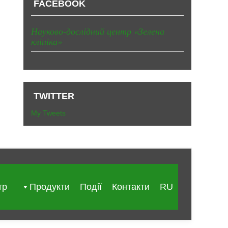
FACEBOOK
Науково-дослідний центр «Зелена
клініка»
TWITTER
My Tweets
тр
Продукти
Події
Контакти
RU