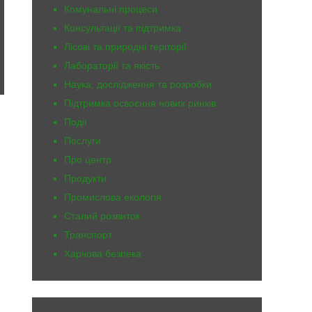
Комунальні процеси
Консультації та підтримка
Лісові та природні теріторії
Лабораторії та якість
Наука, дослідження та розробки
Підтримка освоєння нових ринків
Події
Послуги
Про центр
Продукти
Промислова екологія
Сталий розвиток
Транспорт
Харчова безпека