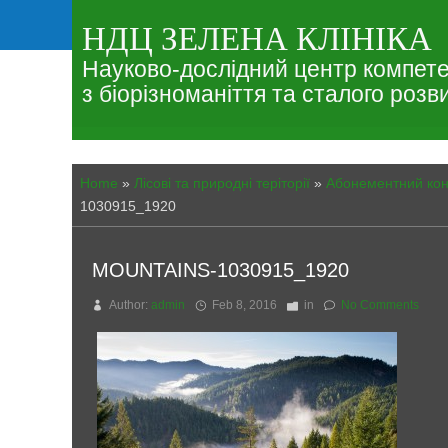
НДЦ ЗЕЛЕНА КЛІНІКА
Науково-дослідний центр компете
з біорізноманіття та сталого розв
Home
»
Лісові та природні теріторії
»
Абонементний кон
1030915_1920
MOUNTAINS-1030915_1920
Author:
admin
Feb 8, 2016
in
No Comments