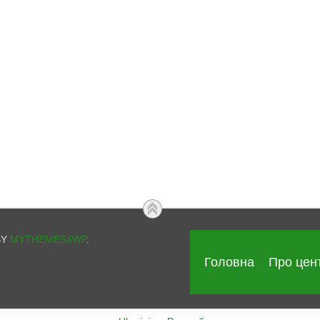
BY
MYTHEMES4WP
.
Головна
Про цен