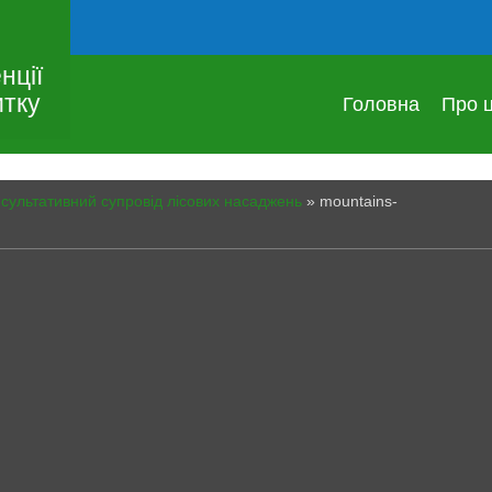
нції
итку
Головна
Про 
сультативний супровід лісових насаджень
»
mountains-