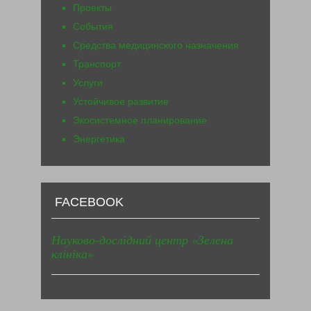
Проекты
События
Средства медицинского назначения
Транспорт
Услуги
Устойчивое развитие
Экосистемное планирование
Энергетика
FACEBOOK
Науково-дослідний центр «Зелена
клініка»