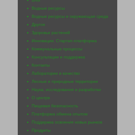
Водные ресурсы
Водные ресурсы и окружающая среда
Другое
Здоровье растений
Инновации. Стартап-платформа
Коммунальные процессы
Консультации и поддержка
Контакты
Лаборатории и качество
Лесные и природные территории
Наука, исследования и разработки
О центре
Пищевая безопасность
Платформа обмена опытом
Поддержка освоения новых рынков
Продукты