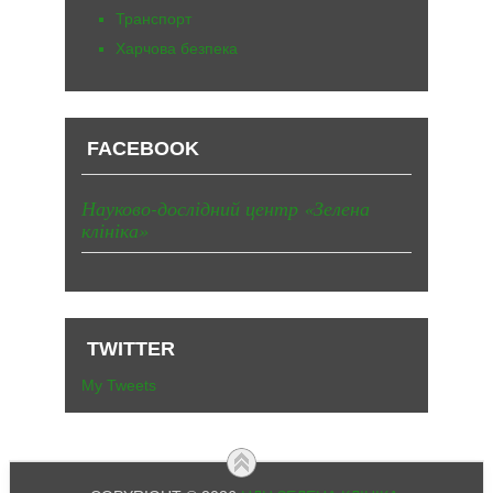
Транспорт
Харчова безпека
FACEBOOK
Науково-дослідний центр «Зелена
клініка»
TWITTER
My Tweets