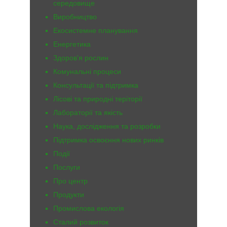
середовище
Виробництво
Екосистемне планування
Енергетика
Здоров'я рослин
Комунальні процеси
Консультації та підтримка
Лісові та природні теріторії
Лабораторії та якість
Наука, дослідження та розробки
Підтримка освоєння нових ринків
Події
Послуги
Про центр
Продукти
Промислова екологія
Сталий розвиток