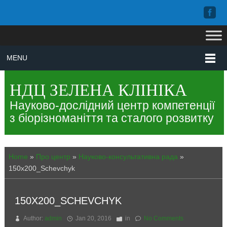
MENU
НДЦ ЗЕЛЕНА КЛІНІКА
Науково-дослідний центр компетенції
з біорізноманіття та сталого розвитку
Home
»
Про центр
»
Науково-консультативна рада
»
150x200_Schevchyk
150X200_SCHEVCHYK
Author:
admin
Jan 20, 2016
in
No Comments