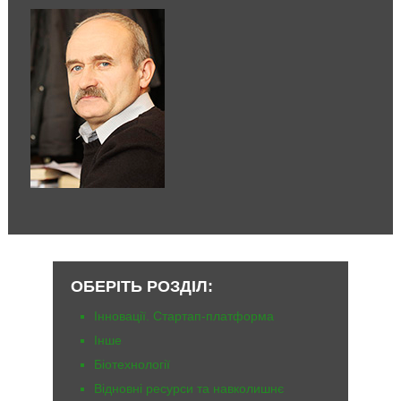
ОБЕРІТЬ РОЗДІЛ:
Iнновації. Стартап-платформа
Інше
Біотехнології
Відновні ресурси та навколишнє