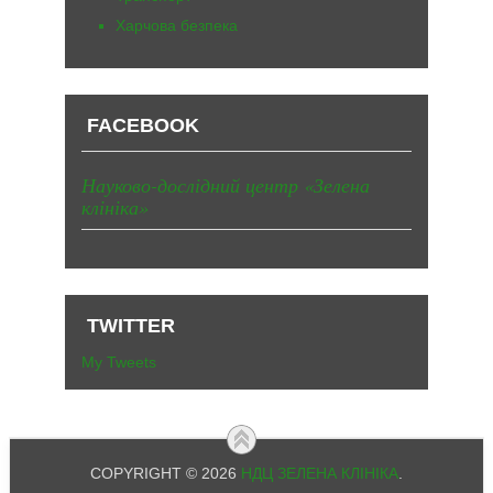
Харчова безпека
FACEBOOK
Науково-дослідний центр «Зелена
клініка»
TWITTER
My Tweets
COPYRIGHT © 2026
НДЦ ЗЕЛЕНА КЛІНІКА
.