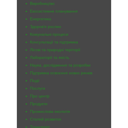
Виробництво
Екосистемне планування
Енергетика
Здоров'я рослин
Комунальні процеси
Консультації та підтримка
Лісові та природні теріторії
Лабораторії та якість
Наука, дослідження та розробки
Підтримка освоєння нових ринків
Події
Послуги
Про центр
Продукти
Промислова екологія
Сталий розвиток
Транспорт