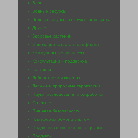
Блог
Водные ресурсы
Водные ресурсы и окружающая среда
Другое
Здоровье растений
Инновации. Стартап-платформа
Коммунальные процессы
Консультации и поддержка
Контакты
Лаборатории и качество
Лесные и природные территории
Наука, исследования и разработки
О центре
Пищевая безопасность
Платформа обмена опытом
Поддержка освоения новых рынков
Продукты