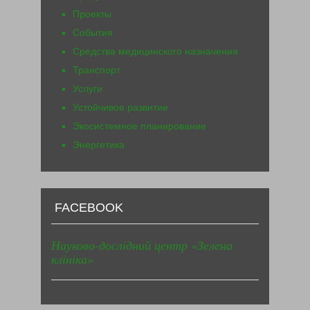
Проекты
События
Средства медицинского назначения
Транспорт
Услуги
Устойчивое развитие
Экосистемное планирование
Энергетика
FACEBOOK
Науково-дослідний центр «Зелена
клініка»