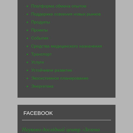
Платформа обмена опытом
Поддержка освоения новых рынков
Продукты
Проекты
События
Средства медицинского назначения
Транспорт
Услуги
Устойчивое развитие
Экосистемное планирование
Энергетика
FACEBOOK
Науково-дослідний центр «Зелена