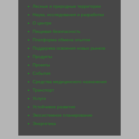
Лесные и природные территории
Наука, исследования и разработки
О центре
Пищевая безопасность
Платформа обмена опытом
Поддержка освоения новых рынков
Продукты
Проекты
События
Средства медицинского назначения
Транспорт
Услуги
Устойчивое развитие
Экосистемное планирование
Энергетика