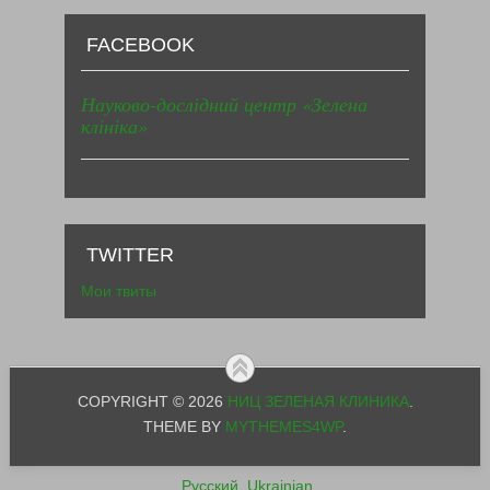
FACEBOOK
Науково-дослідний центр «Зелена
клініка»
TWITTER
Мои твиты
COPYRIGHT © 2026
НИЦ ЗЕЛЕНАЯ КЛИНИКА
.
THEME BY
MYTHEMES4WP
.
Русский
Ukrainian