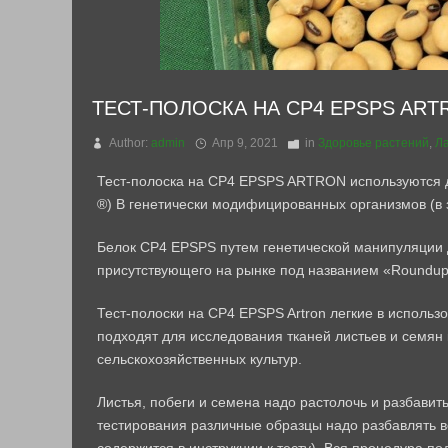
ТЕСТ-ПОЛОСКА НА CP4 EPSPS ART
Author:
admin
Апр 9, 2021
in
Здоровье растений
,
Ла
Тест-полоска на CP4 EPSPS ARTRON используютс
®) В генетически модифицированных организмов (в з
Белок CP4 EPSPS путем генетической манипуляции д
присутствующего на рынке под названием «Roundu
Тест-полоски на CP4 EPSPS Artron легкие в использ
подходят для исследования тканей листьев и семян к
сельскохозяйственных культур.
Листья, побеги и семена надо растолочь и разбави
тестирования различные образцы надо разбавлять 