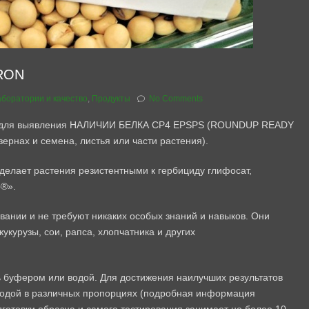
RON
боратории и качество
,
Продукты
No Comments
я для выявления НАЛИЧИИ БЕЛКА CP4 EPSPS (ROUNDUP READY
ернах и семена, листья или части растения).
елает растения резистентными к гербициду глифосат,
p®».
овании и не требуют никаких особых знаний и навыков. Они
укурузы, сои, рапса, хлопчатника и других
ть буфером или водой. Для достижения наилучших результатов
водой в различных пропорциях (подробная информация