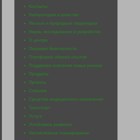
Контакты
Лаборатории и качество
Лесные и природные территории
Наука, исследования и разработки
О центре
Пищевая безопасность
Платформа обмена опытом
Поддержка освоения новых рынков
Продукты
Проекты
События
Средства медицинского назначения
Транспорт
Услуги
Устойчивое развитие
Экосистемное планирование