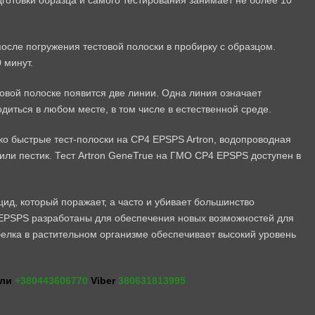
одготовки образца и самого тестирования занимает не более 10
после погружения тестовой полоски в пробирку с образцом.
 минут.
овой полоске появится две линии. Одна линия означает
диться в любом месте, в том числе в естественной среде.
ко быстрые тест-полоски на CP4 EPSPS Artron, водопроводная
 или пестик. Тест Artron GeneTrue на ГМО CP4 EPSPS доступен в
д, который поражает, а часто и убивает большинство
4 EPSPS разработаны для обеспечения новых возможностей для
белка в растительном организме обеспечивает высокий уровень
или
+380443606770
Viber
380631813995