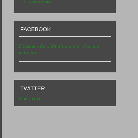
Энергетика
FACEBOOK
Науково-дослідний центр «Зелена
клініка»
TWITTER
Мои твиты