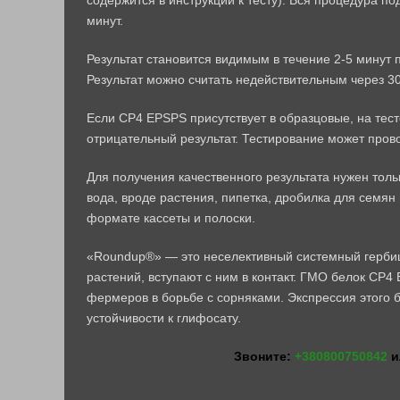
содержится в инструкции к тесту). Вся процедура п
минут.
Результат становится видимым в течение 2-5 минут 
Результат можно считать недействительным через 30
Если CP4 EPSPS присутствует в образцовые, на тест
отрицательный результат. Тестирование может прово
Для получения качественного результата нужен толь
вода, вроде растения, пипетка, дробилка для семян
формате кассеты и полоски.
«Roundup®» — это неселективный системный гербици
растений, вступают с ним в контакт. ГМО белок CP
фермеров в борьбе с сорняками. Экспрессия этого 
устойчивости к глифосату.
Звоните:
+380800750842